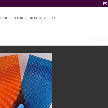
MESIDE
BUTIK
BETALING
BLOG
Showing the s
 ER TABLETTER”
Add to
wishlist