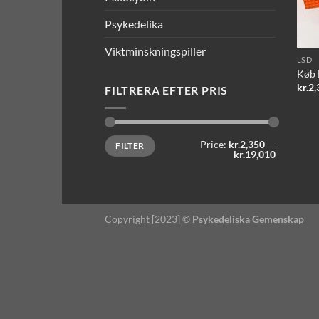
Psykedelika
Viktminskningspiller
LSD
Køb 
kr.
2,
FILTRERA EFTER PRIS
Min
Max
Price:
kr.2,350
—
FILTER
price
price
kr.19,010
Copyright [2023] ©
Psykedeliska Gemenskap