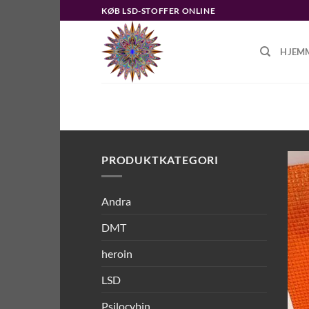
Skip
KØB LSD-STOFFER ONLINE
to
content
HJEM
HOME
/
PRODUCTS TAGGED “HVAD
PRODUKTKATEGORI
Andra
DMT
heroin
LSD
Psilocybin