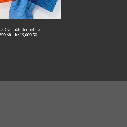
LSD geltabletter online
Price
350.68
–
kr.
19,000.50
range:
kr.2,350.68
through
kr.19,000.50