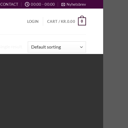
CONTACT
00:00 - 00:00
Nyhetsbrev
0
LOGIN
CART /
KR.
0.00
ingle result