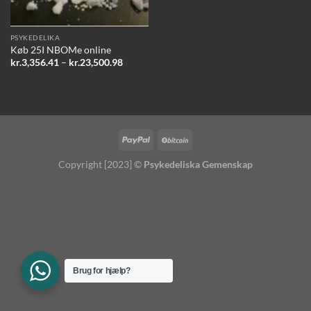
PSYKEDELIKA
Køb 25I NBOMe online
Price
kr.
3,356.41
–
kr.
23,500.98
range:
kr.3,356.41
through
kr.23,500.98
Copyright [2023] ©
Psykedeliska Gemenskap
Brug for hjælp?