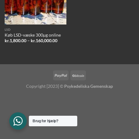
LSD
Køb LSD-væske 300µg online
Price
kr.
1,800.00
–
kr.
160,000.00
range:
kr.1,800.00
through
kr.160,000.00
Copyright [2023] ©
Psykedeliska Gemenskap
Brug for hjælp?