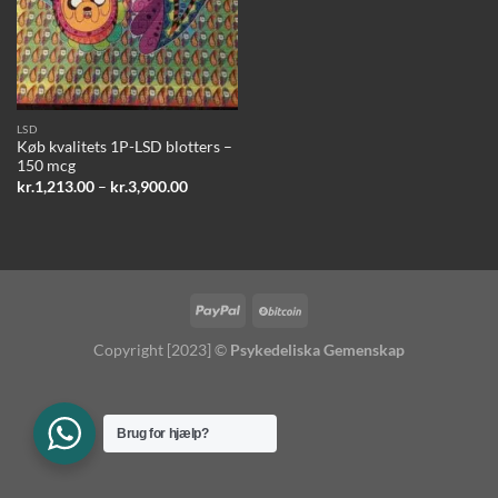
LSD
Køb kvalitets 1P-LSD blotters –
150 mcg
Price
kr.
1,213.00
–
kr.
3,900.00
range:
kr.1,213.00
through
kr.3,900.00
Copyright [2023] ©
Psykedeliska Gemenskap
Brug for hjælp?