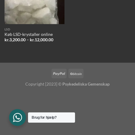
LSD
Køb LSD-krystaller online
Prisinterval:
kr.
3,200.00
–
kr.
12,000.00
kr.3,200.00
til
kr.12,000.00
Copyright [2023] ©
Psykedeliska Gemenskap
Brug for hjælp?