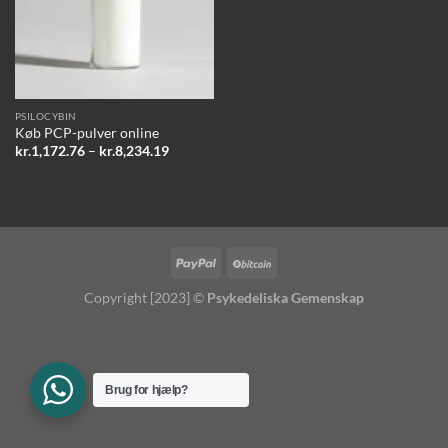
PSILOCYBIN
Køb PCP-pulver online
Prisinterval:
kr.
1,172.76
–
kr.
8,234.19
kr.1,172.76
til
kr.8,234.19
Copyright [2023] ©
Psykedeliska Gemenskap
Brug for hjælp?