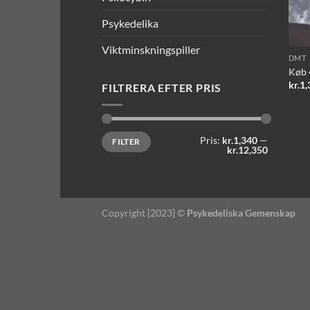
Psykedelika
Viktminskningspiller
DMT
Køb 
kr.
1,
FILTRERA EFTER PRIS
Mindste
Højeste
Pris:
kr.1,340
—
FILTER
pris
pris
kr.12,350
Copyright [2023] ©
Psykedeliska Gemenskap