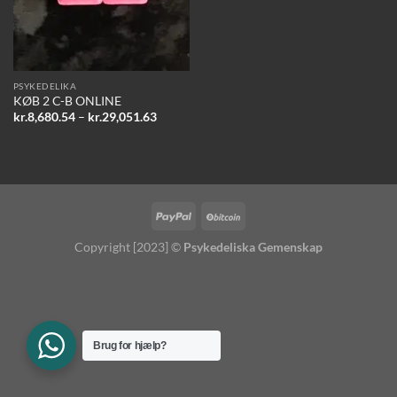
PSYKEDELIKA
KØB 2 C-B ONLINE
Prisinterval:
kr.
8,680.54
–
kr.
29,051.63
kr.8,680.54
til
kr.29,051.63
Copyright [2023] ©
Psykedeliska Gemenskap
Brug for hjælp?