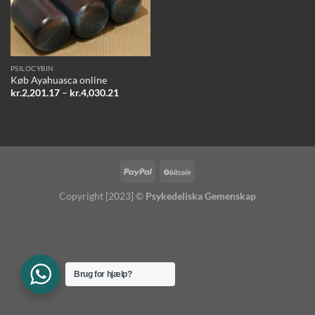
PSILOCYBIN
Køb Ayahuasca online
Prisinterval:
kr.
2,201.17
–
kr.
4,030.21
kr.2,201.17
til
kr.4,030.21
Copyright [2023] ©
Psykedeliska Gemenskap
Brug for hjælp?