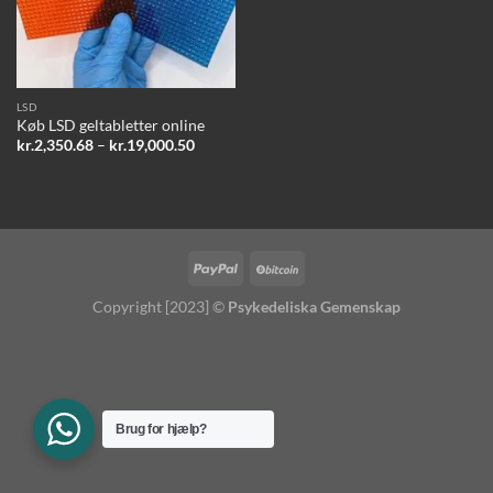
LSD
Køb LSD geltabletter online
Prisinterval:
kr.
2,350.68
–
kr.
19,000.50
kr.2,350.68
til
kr.19,000.50
Copyright [2023] ©
Psykedeliska Gemenskap
Brug for hjælp?