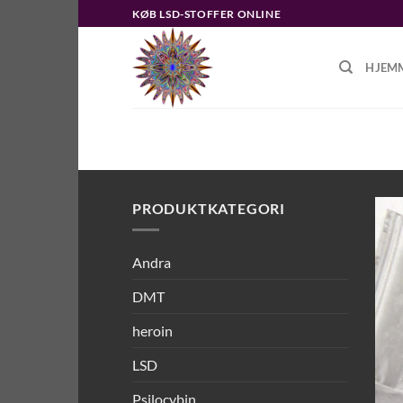
Fortsæt
KØB LSD-STOFFER ONLINE
til
indhold
HJEM
FORSIDE
/
VARER TAGGED “CRAC
PRODUKTKATEGORI
Andra
DMT
heroin
LSD
Psilocybin