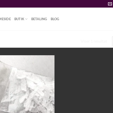
MESIDE
BUTIK
BETALING
BLOG
Viser 1 resultat
K”
Add to
wishlist