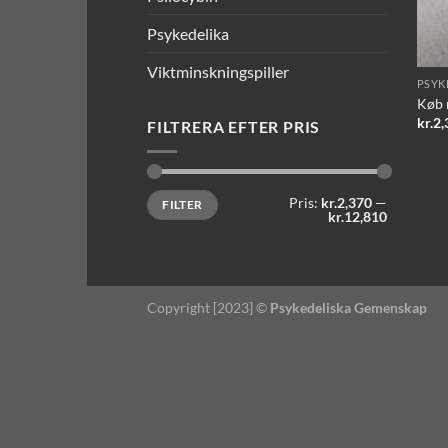
Psykedelika
Viktminskningspiller
PSYK
Køb 
kr.
2,
FILTRERA EFTER PRIS
Mindste
Højeste
Pris:
kr.2,370
—
FILTER
pris
pris
kr.12,810
Copyright [2023] ©
Psykedeliska Gemenskap