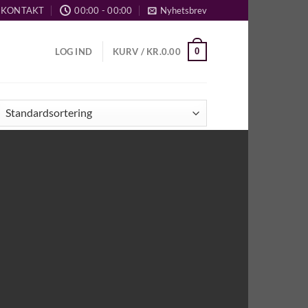
KONTAKT
00:00 - 00:00
Nyhetsbrev
0
LOG IND
KURV /
KR.
0.00