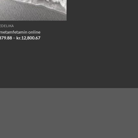
EDELIKA
metamfetamin online
Prisinterval:
379.88
–
kr.
12,800.67
kr.2,379.88
til
kr.12,800.67