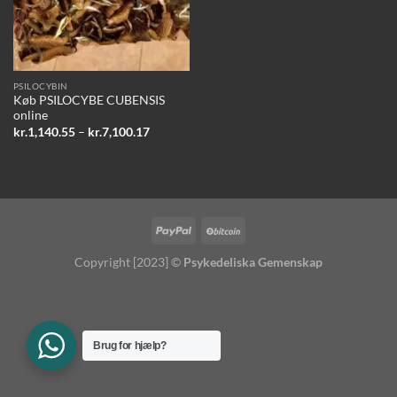
PSILOCYBIN
Køb PSILOCYBE CUBENSIS
online
Prisinterval:
kr.
1,140.55
–
kr.
7,100.17
kr.1,140.55
til
kr.7,100.17
Copyright [2023] ©
Psykedeliska Gemenskap
Brug for hjælp?