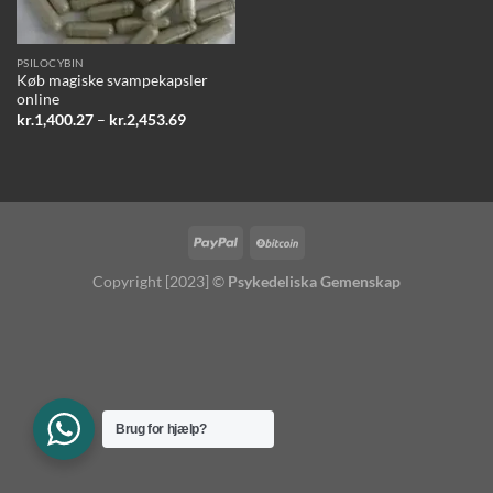
PSILOCYBIN
Køb magiske svampekapsler
online
Prisinterval:
kr.
1,400.27
–
kr.
2,453.69
kr.1,400.27
til
kr.2,453.69
Copyright [2023] ©
Psykedeliska Gemenskap
Brug for hjælp?