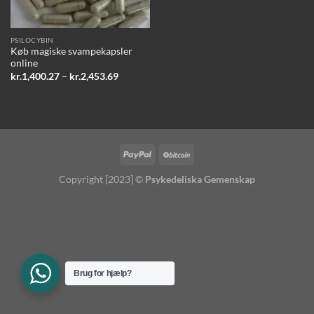
PSILOCYBIN
Køb magiske svampekapsler
online
Prisinterval:
kr.
1,400.27
–
kr.
2,453.69
kr.1,400.27
til
kr.2,453.69
Copyright [2023] ©
Psykedeliska Gemenskap
Brug for hjælp?