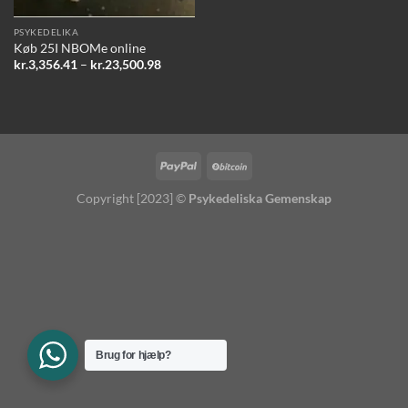
PSYKEDELIKA
Køb 25I NBOMe online
Prisinterval:
kr.
3,356.41
–
kr.
23,500.98
kr.3,356.41
til
kr.23,500.98
Copyright [2023] ©
Psykedeliska Gemenskap
Brug for hjælp?