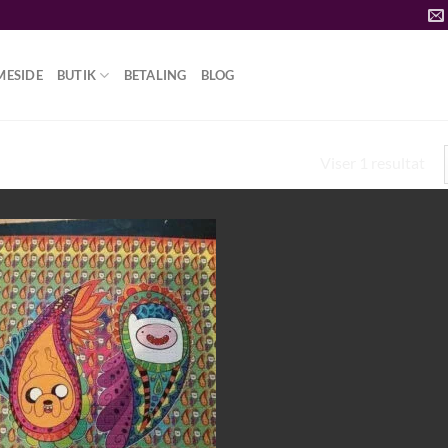
MESIDE
BUTIK
BETALING
BLOG
Viser 1 resultat
S LSD MADE”
Add to
wishlist