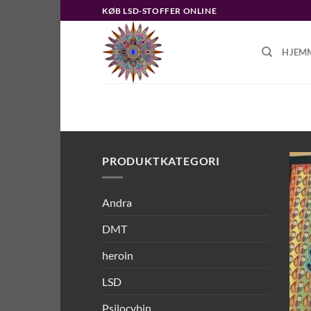
Fortsæt
KØB LSD-STOFFER ONLINE
til
indhold
HJEM
FORSIDE
/
VARER TAGGED “HOW I
PRODUKTKATEGORI
Andra
DMT
heroin
LSD
Psilocybin