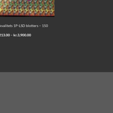
kvalitets 1P-LSD blotters – 150
Prisinterval:
213.00
–
kr.
3,900.00
kr.1,213.00
til
kr.3,900.00