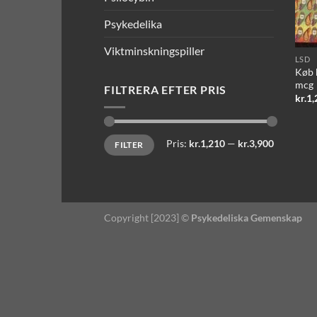
Psykedelika
Viktminskningspiller
LSD
Køb 
mcg
FILTRERA EFTER PRIS
kr.
1,
Mindste
Højeste
Pris:
kr.1,210
—
kr.3,900
FILTER
pris
pris
Copyright [2023] ©
Psykedeliska Gemenskap