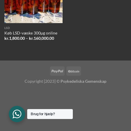
LSD
Køb LSD-væske 300µg online
Prisinterval:
kr.
1,800.00
–
kr.
160,000.00
kr.1,800.00
til
kr.160,000.00
Copyright [2023] ©
Psykedeliska Gemenskap
Brug for hjælp?