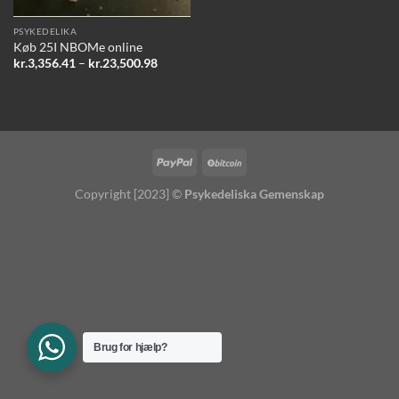
PSYKEDELIKA
Køb 25I NBOMe online
Prisinterval:
kr.
3,356.41
–
kr.
23,500.98
kr.3,356.41
til
kr.23,500.98
Copyright [2023] ©
Psykedeliska Gemenskap
Brug for hjælp?