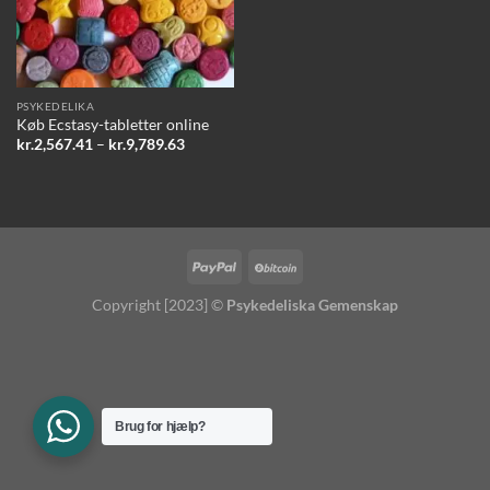
PSYKEDELIKA
Køb Ecstasy-tabletter online
Prisinterval:
kr.
2,567.41
–
kr.
9,789.63
kr.2,567.41
til
kr.9,789.63
Copyright [2023] ©
Psykedeliska Gemenskap
Brug for hjælp?