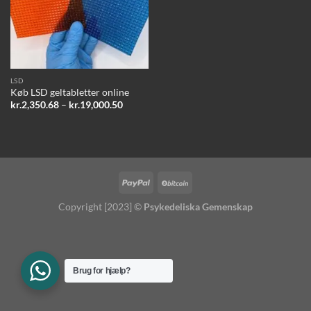
LSD
Køb LSD geltabletter online
Prisinterval:
kr.
2,350.68
–
kr.
19,000.50
kr.2,350.68
til
kr.19,000.50
Copyright [2023] ©
Psykedeliska Gemenskap
Brug for hjælp?