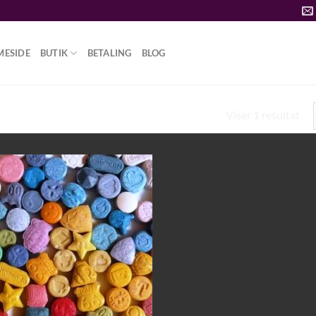
MESIDE
BUTIK
BETALING
BLOG
Viser 1 resultat
MEGET VEJER MDMA PILLER FYSISK”
Add to
wishlist