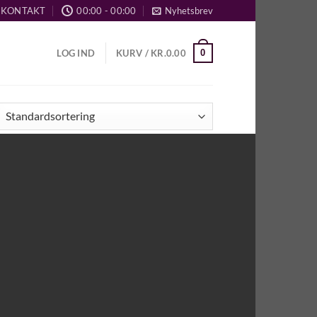
KONTAKT
00:00 - 00:00
Nyhetsbrev
0
LOG IND
KURV /
KR.
0.00