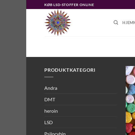
Fortsæt
KØB LSD-STOFFER ONLINE
til
indhold
HJEM
FORSIDE
/
VARER TAGGED “HVOR 
PRODUKTKATEGORI
Andra
DMT
heroin
LSD
Psilocybin