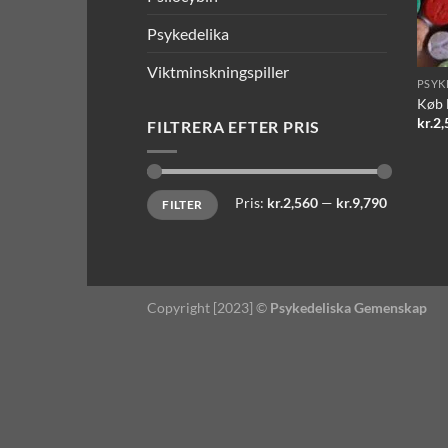
Psykedelika
Viktminskningspiller
PSYK
Køb 
kr.
2,
FILTRERA EFTER PRIS
Mindste
Højeste
Pris:
kr.2,560
—
kr.9,790
FILTER
pris
pris
Copyright [2023] ©
Psykedeliska Gemenskap