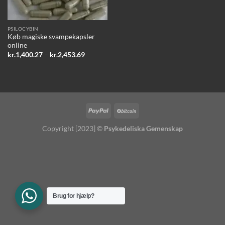
PSILOCYBIN
Køb magiske svampekapsler
online
Prisinterval:
kr.
1,400.27
–
kr.
2,453.69
kr.1,400.27
til
kr.2,453.69
Copyright [2023] ©
Psykedeliska Gemenskap
Brug for hjælp?