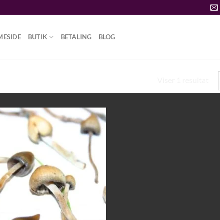
MESIDE
BUTIK
BETALING
BLOG
DAN MAN DYRKER PSILOCYBE
Viser 1 resultat
Add to
wishlist