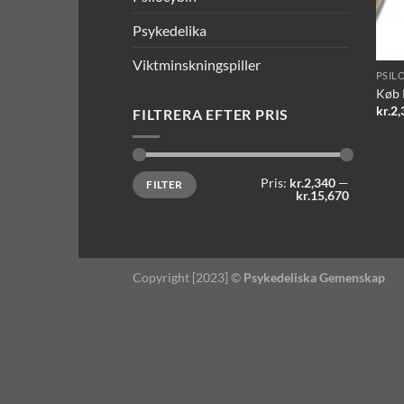
Psykedelika
Viktminskningspiller
PSIL
Køb 
kr.
2,
FILTRERA EFTER PRIS
Mindste
Højeste
Pris:
kr.2,340
—
FILTER
pris
pris
kr.15,670
Copyright [2023] ©
Psykedeliska Gemenskap