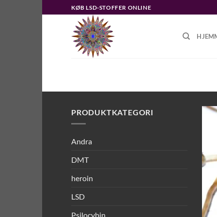
Fortsæt
KØB LSD-STOFFER ONLINE
til
indhold
HJEM
FORSIDE
/
VARER TAGGED “HVOR
SEMILANCEATA”
PRODUKTKATEGORI
Andra
DMT
heroin
LSD
Psilocybin