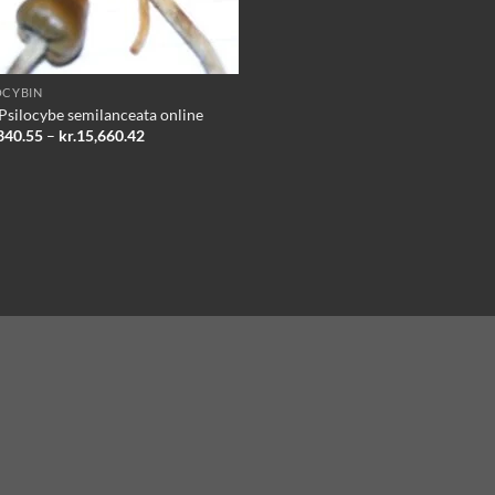
OCYBIN
Psilocybe semilanceata online
Prisinterval:
340.55
–
kr.
15,660.42
kr.2,340.55
til
kr.15,660.42