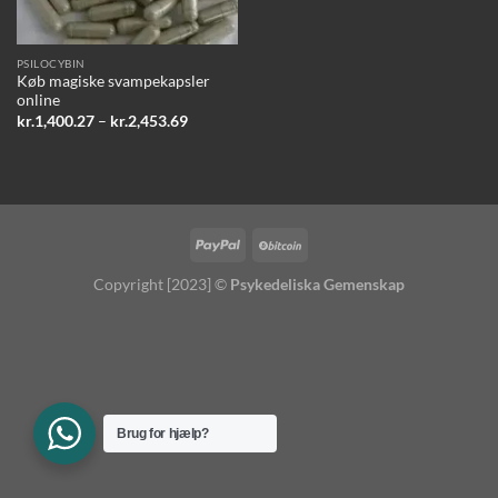
PSILOCYBIN
Køb magiske svampekapsler
online
Prisinterval:
kr.
1,400.27
–
kr.
2,453.69
kr.1,400.27
til
kr.2,453.69
Copyright [2023] ©
Psykedeliska Gemenskap
Brug for hjælp?