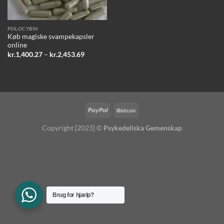
PSILOCYBIN
Køb magiske svampekapsler
online
Prisinterval:
kr.
1,400.27
–
kr.
2,453.69
kr.1,400.27
til
kr.2,453.69
Copyright [2023] ©
Psykedeliska Gemenskap
Brug for hjælp?