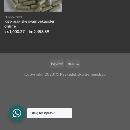
PSILOCYBIN
Køb magiske svampekapsler
online
Prisinterval:
kr.
1,400.27
–
kr.
2,453.69
kr.1,400.27
til
kr.2,453.69
Copyright [2023] ©
Psykedeliska Gemenskap
Brug for hjælp?