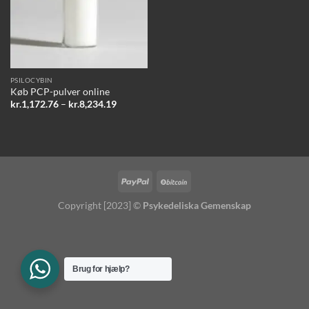
PSILOCYBIN
Køb PCP-pulver online
Prisinterval:
kr.
1,172.76
–
kr.
8,234.19
kr.1,172.76
til
kr.8,234.19
Copyright [2023] ©
Psykedeliska Gemenskap
Brug for hjælp?