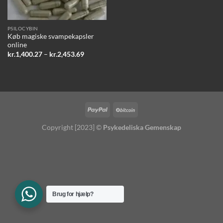
PSILOCYBIN
Køb magiske svampekapsler
online
Prisinterval:
kr.
1,400.27
–
kr.
2,453.69
kr.1,400.27
til
kr.2,453.69
Copyright [2023] ©
Psykedeliska Gemenskap
Brug for hjælp?