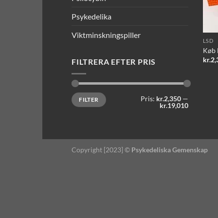
Psykedelika
Viktminskningspiller
LSD
Køb 
kr.
2,
FILTRERA EFTER PRIS
Mindste
Højeste
Pris:
kr.2,350
—
FILTER
pris
pris
kr.19,010
Copyright [2023] ©
Psykedeliska Gemenskap