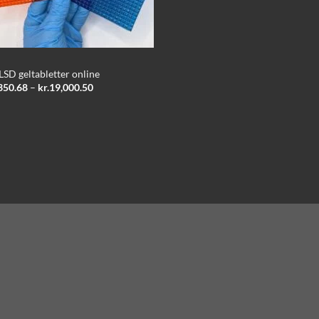
LSD geltabletter online
Prisinterval:
350.68
–
kr.
19,000.50
kr.2,350.68
til
kr.19,000.50