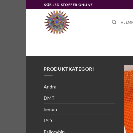
Fortsæt
KØB LSD-STOFFER ONLINE
til
indhold
HJEM
FORSIDE
/
VARER TAGGED “KØB L
PRODUKTKATEGORI
Andra
DMT
heroin
LSD
Psilocybin