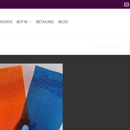
MESIDE
BUTIK
BETALING
BLOG
Viser 1 resultat
SD”
Add to
wishlist