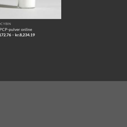
OCYBIN
PCP-pulver online
Prisinterval:
172.76
–
kr.
8,234.19
kr.1,172.76
til
kr.8,234.19