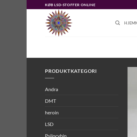
Fortsæt
KØB LSD-STOFFER ONLINE
til
indhold
HJEM
FORSIDE
/
VARER TAGGED “KØB P
PRODUKTKATEGORI
Andra
DMT
heroin
LSD
Psilocybin