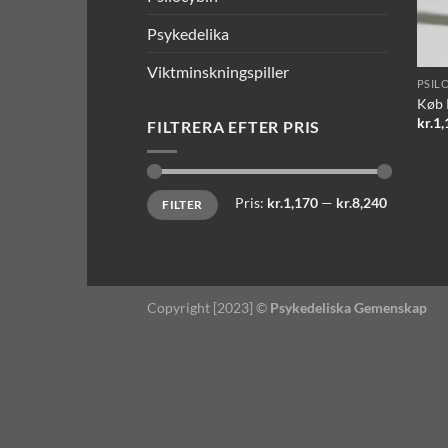
Psykedelika
Viktminskningspiller
PSIL
Køb 
kr.
1,
FILTRERA EFTER PRIS
Mindste
Højeste
Pris:
kr.1,170
—
kr.8,240
FILTER
pris
pris
Copyright [2023] ©
Psykedeliska Gemenskap