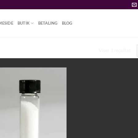
MESIDE
BUTIK
BETALING
BLOG
Viser 1 resultat
CP MEDICIN ONLINE”
Add to
wishlist