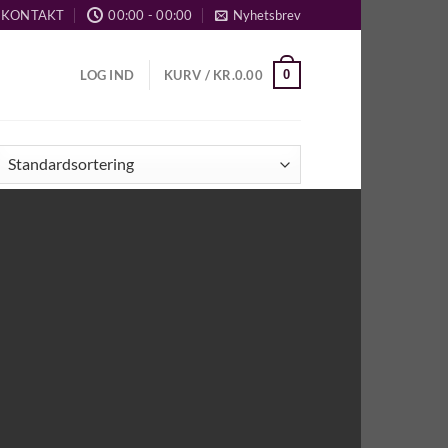
KONTAKT
00:00 - 00:00
Nyhetsbrev
0
LOG IND
KURV /
KR.
0.00