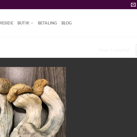
MESIDE
BUTIK
BETALING
BLOG
Viser 1 resultat
ENIS MISUNDELSESSVAMPESPORER”
Add to
wishlist