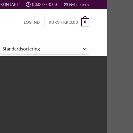
KONTAKT
00:00 - 00:00
Nyhetsbrev
0
LOG IND
KURV /
KR.
0.00