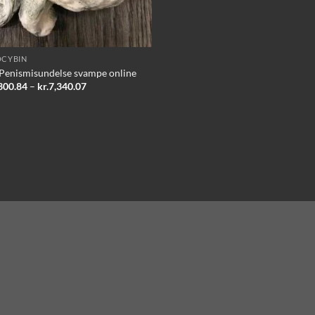
OCYBIN
Penismisundelse svampe online
Prisinterval:
300.84
–
kr.
7,340.07
kr.1,300.84
til
kr.7,340.07