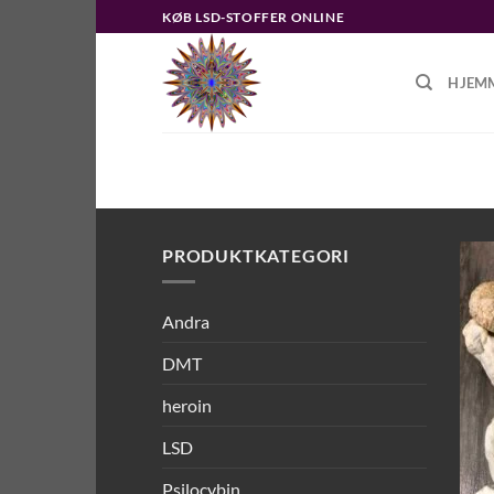
Fortsæt
KØB LSD-STOFFER ONLINE
til
indhold
HJEM
FORSIDE
/
VARER TAGGED “KØB P
PRODUKTKATEGORI
Andra
DMT
heroin
LSD
Psilocybin