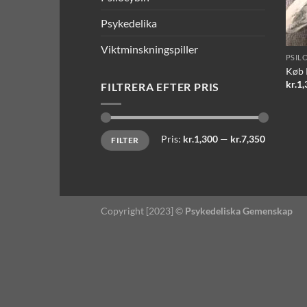
Psykedelika
Viktminskningspiller
PSIL
Køb 
kr.
1,
FILTRERA EFTER PRIS
Mindste
Højeste
Pris:
kr.1,300
—
kr.7,350
FILTER
pris
pris
Copyright [2023] ©
Psykedeliska Gemenskap