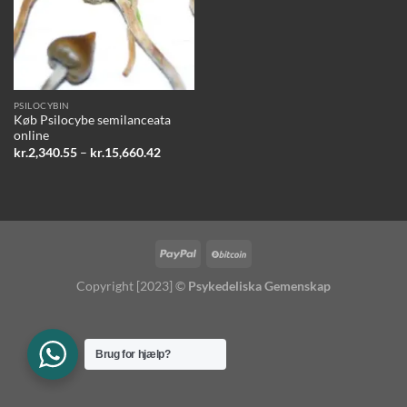
PSILOCYBIN
Køb Psilocybe semilanceata
online
Prisinterval:
kr.
2,340.55
–
kr.
15,660.42
kr.2,340.55
til
kr.15,660.42
Copyright [2023] ©
Psykedeliska Gemenskap
Brug for hjælp?