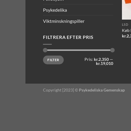
Psykedelika
Viktminskningspiller
LSD
Køb 
kr.
2,
FILTRERA EFTER PRIS
Mindste
Højeste
Pris:
kr.2,350
—
FILTER
pris
pris
kr.19,010
Copyright [2023] ©
Psykedeliska Gemenskap