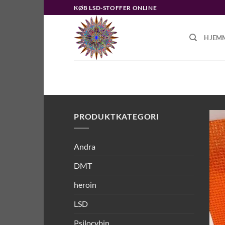
Fortsæt
KØB LSD-STOFFER ONLINE
til
indhold
HJEM
FORSIDE
/
VARER TAGGED “LSD-B
PRODUKTKATEGORI
Andra
DMT
heroin
LSD
Psilocybin