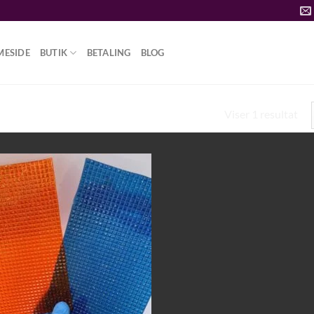
MESIDE
BUTIK
BETALING
BLOG
Viser 1 resultat
IVIRKNINGER”
Add to
wishlist