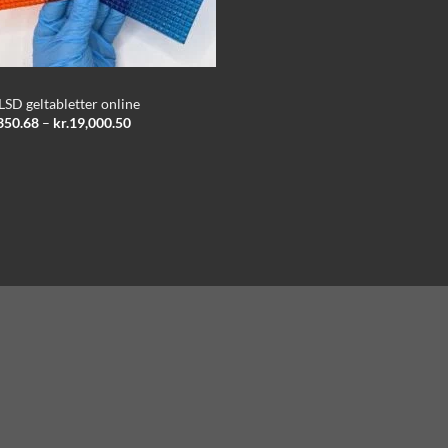
LSD geltabletter online
Prisinterval:
350.68
–
kr.
19,000.50
kr.2,350.68
til
kr.19,000.50