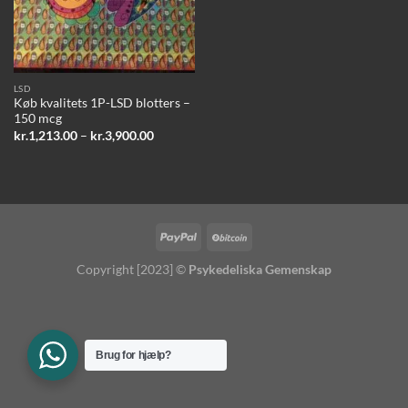
LSD
Køb kvalitets 1P-LSD blotters –
150 mcg
Prisinterval:
kr.
1,213.00
–
kr.
3,900.00
kr.1,213.00
til
kr.3,900.00
Copyright [2023] ©
Psykedeliska Gemenskap
Brug for hjælp?