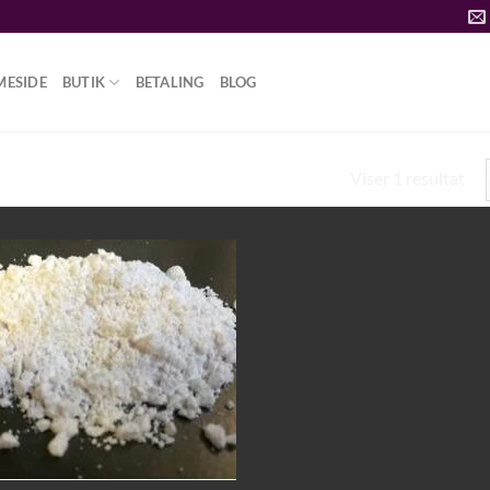
MESIDE
BUTIK
BETALING
BLOG
Viser 1 resultat
EMISK STRUKTUR”
Add to
wishlist