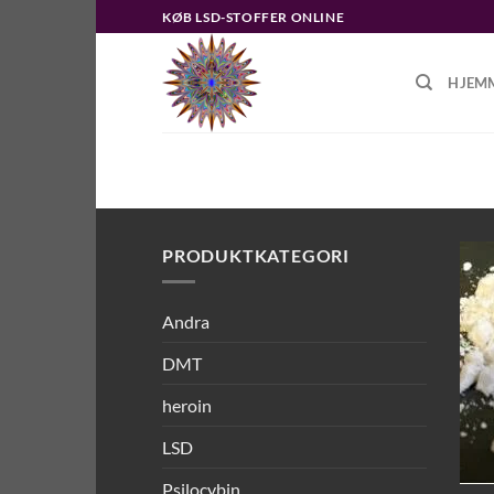
Fortsæt
KØB LSD-STOFFER ONLINE
til
indhold
HJEM
FORSIDE
/
VARER TAGGED “LSD K
PRODUKTKATEGORI
Andra
DMT
heroin
LSD
Psilocybin