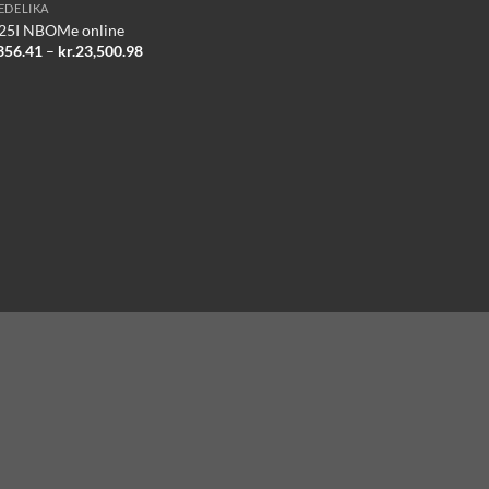
EDELIKA
25I NBOMe online
Prisinterval:
356.41
–
kr.
23,500.98
kr.3,356.41
til
kr.23,500.98