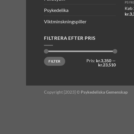
PSYK
Køb 
Psykedelika
kr.
3,
Viktminskningspiller
FILTRERA EFTER PRIS
Mindste
Højeste
Pris:
kr.3,350
—
FILTER
pris
pris
kr.23,510
Copyright [2023] ©
Psykedeliska Gemenskap