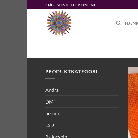
Fortsæt
KØB LSD-STOFFER ONLINE
til
indhold
HJEM
FORSIDE
/
VARER TAGGED “LSD VS.
PRODUKTKATEGORI
Andra
DMT
heroin
LSD
Psilocybin