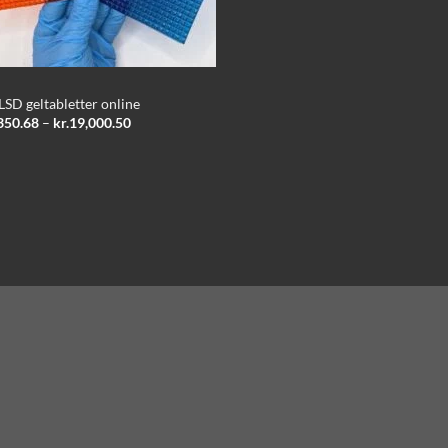
LSD geltabletter online
Prisinterval:
350.68
–
kr.
19,000.50
kr.2,350.68
til
kr.19,000.50