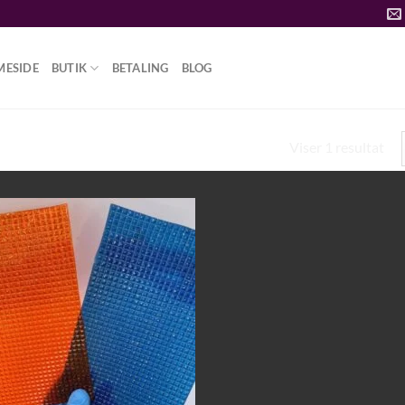
MESIDE
BUTIK
BETALING
BLOG
Viser 1 resultat
 SYRE”
Add to
wishlist