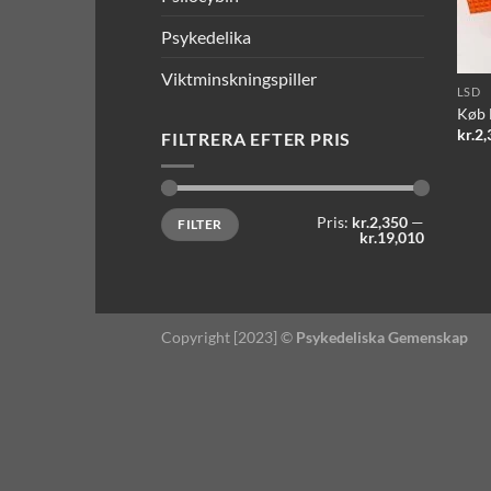
Psykedelika
Viktminskningspiller
LSD
Køb 
kr.
2,
FILTRERA EFTER PRIS
Mindste
Højeste
Pris:
kr.2,350
—
FILTER
pris
pris
kr.19,010
Copyright [2023] ©
Psykedeliska Gemenskap