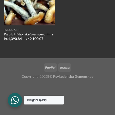
PSILOCYBIN
Køb B+ Magiske Svampe online
Prisinterval:
kr.
1,390.84
–
kr.
9,100.07
kr.1,390.84
til
kr.9,100.07
Copyright [2023] ©
Psykedeliska Gemenskap
Brug for hjælp?