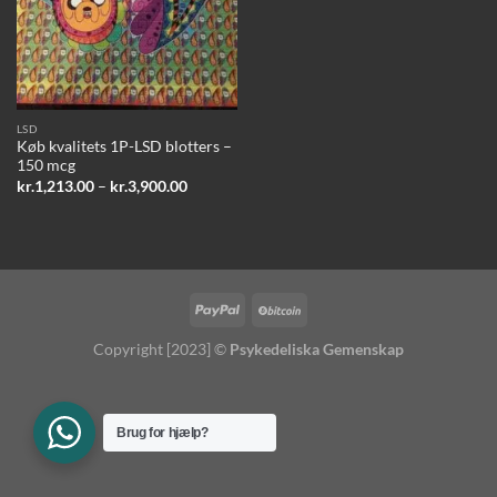
LSD
Køb kvalitets 1P-LSD blotters –
150 mcg
Prisinterval:
kr.
1,213.00
–
kr.
3,900.00
kr.1,213.00
til
kr.3,900.00
Copyright [2023] ©
Psykedeliska Gemenskap
Brug for hjælp?