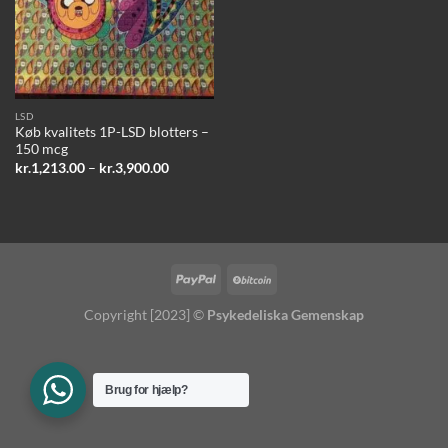
LSD
Køb kvalitets 1P-LSD blotters –
150 mcg
Prisinterval:
kr.
1,213.00
–
kr.
3,900.00
kr.1,213.00
til
kr.3,900.00
Copyright [2023] ©
Psykedeliska Gemenskap
Brug for hjælp?