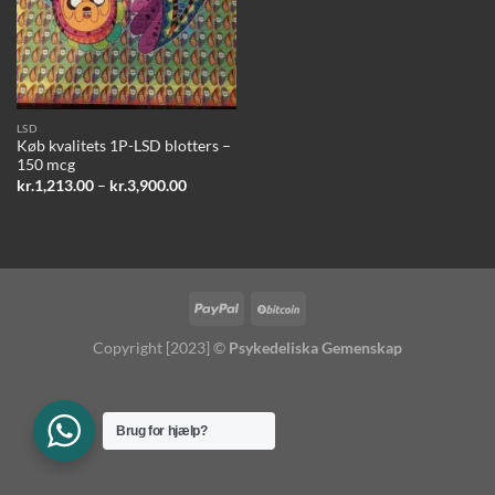
LSD
Køb kvalitets 1P-LSD blotters –
150 mcg
Prisinterval:
kr.
1,213.00
–
kr.
3,900.00
kr.1,213.00
til
kr.3,900.00
Copyright [2023] ©
Psykedeliska Gemenskap
Brug for hjælp?