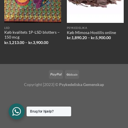
LSD
PSYKEDELIKA
Køb kvalitets 1P-LSD blotters –
Køb Mimosa Hostilis online
150 mcg
Prisinterv
kr.
1,890.20
–
kr.
5,900.00
kr.1,890.
Prisinterval:
kr.
1,213.00
–
kr.
3,900.00
til
kr.1,213.00
kr.5,900.
til
kr.3,900.00
Copyright [2023] ©
Psykedeliska Gemenskap
Brug for hjælp?