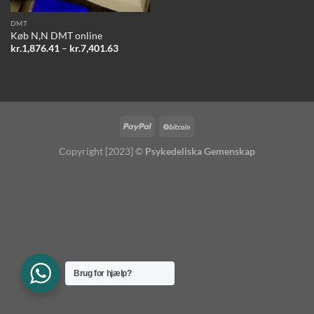
DMT
Køb N,N DMT online
Prisinterval:
kr.
1,876.41
–
kr.
7,401.63
kr.1,876.41
til
kr.7,401.63
Copyright [2023] ©
Psykedeliska Gemenskap
Brug for hjælp?