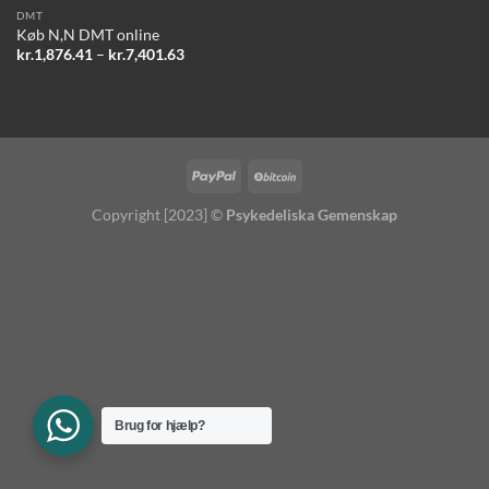
DMT
Køb N,N DMT online
Prisinterval:
kr.
1,876.41
–
kr.
7,401.63
kr.1,876.41
til
kr.7,401.63
Copyright [2023] ©
Psykedeliska Gemenskap
Brug for hjælp?