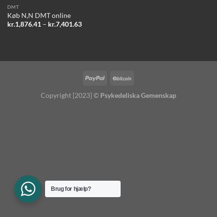
DMT
Køb N,N DMT online
Prisinterval:
kr.
1,876.41
–
kr.
7,401.63
kr.1,876.41
til
kr.7,401.63
Copyright [2023] ©
Psykedeliska Gemenskap
Brug for hjælp?