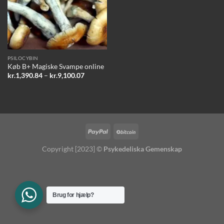
PSILOCYBIN
Køb B+ Magiske Svampe online
Prisinterval:
kr.
1,390.84
–
kr.
9,100.07
kr.1,390.84
til
kr.9,100.07
Copyright [2023] ©
Psykedeliska Gemenskap
Brug for hjælp?