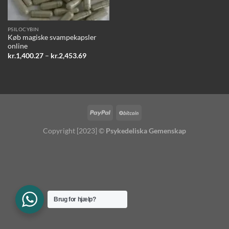
PSILOCYBIN
Køb magiske svampekapsler
online
Prisinterval:
kr.
1,400.27
–
kr.
2,453.69
kr.1,400.27
til
kr.2,453.69
Copyright [2023] ©
Psykedeliska Gemenskap
Brug for hjælp?