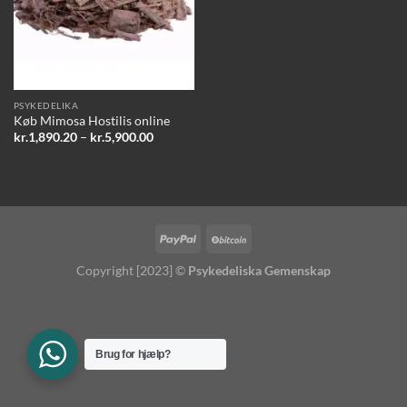
PSYKEDELIKA
Køb Mimosa Hostilis online
Prisinterval:
kr.
1,890.20
–
kr.
5,900.00
kr.1,890.20
til
kr.5,900.00
Copyright [2023] ©
Psykedeliska Gemenskap
Brug for hjælp?