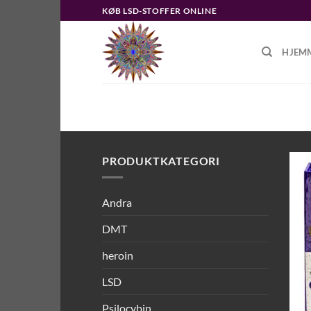
Fortsæt
KØB LSD-STOFFER ONLINE
til
indhold
HJEM
FORSIDE
/
VARER TAGGED “RT DMT
PRODUKTKATEGORI
Andra
DMT
heroin
LSD
Psilocybin