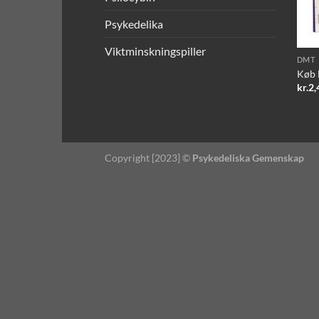
Psykedelika
Viktminskningspiller
DMT
Køb 
kr.
2,
Copyright [2023] ©
Psykedeliska Gemenskap