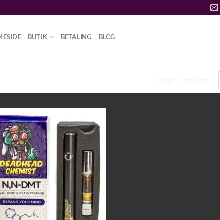
MESIDE
BUTIK
BETALING
BLOG
Viser 1 resultat
 VAPE PEN”
Add to
wishlist