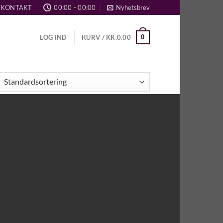
KONTAKT
00:00 - 00:00
Nyhetsbrev
0
LOG IND
KURV /
KR.
0.00