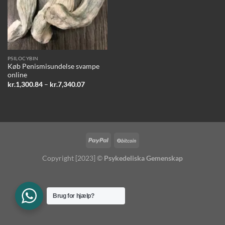
PSILOCYBIN
Køb Penismisundelse svampe
online
Prisinterval:
kr.
1,300.84
–
kr.
7,340.07
kr.1,300.84
til
kr.7,340.07
Copyright [2023] ©
Psykedeliska Gemenskap
Brug for hjælp?