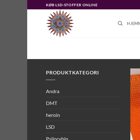
Fortsæt
KØB LSD-STOFFER ONLINE
til
indhold
HJEM
FORSIDE
/
VARER TAGGED “TRÆK
PRODUKTKATEGORI
Andra
DMT
heroin
LSD
Psilocybin