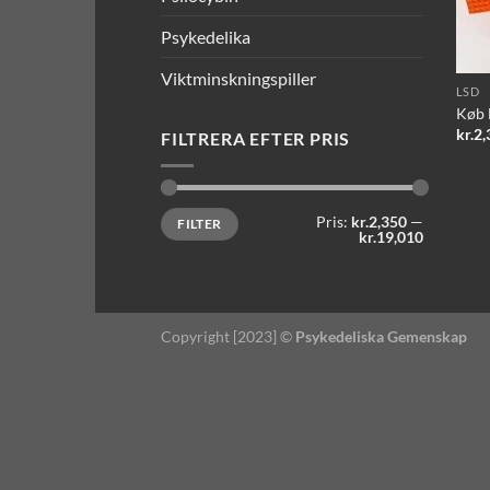
Psykedelika
Viktminskningspiller
LSD
Køb 
kr.
2,
FILTRERA EFTER PRIS
Mindste
Højeste
Pris:
kr.2,350
—
FILTER
pris
pris
kr.19,010
Copyright [2023] ©
Psykedeliska Gemenskap