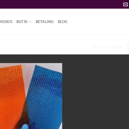
MESIDE
BUTIK
BETALING
BLOG
Viser 1 resultat
PAPIR”
Add to
wishlist