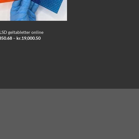
LSD geltabletter online
Prisinterval:
350.68
–
kr.
19,000.50
kr.2,350.68
til
kr.19,000.50